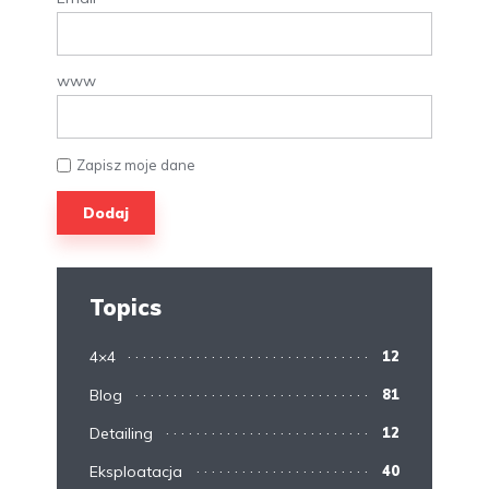
www
Zapisz moje dane
Topics
4×4
12
Blog
81
Detailing
12
Eksploatacja
40