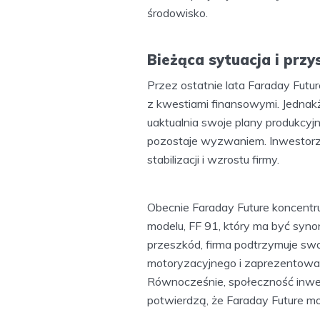
środowisko.
Bieżąca sytuacja i przy
Przez ostatnie lata Faraday Futu
z kwestiami finansowymi. Jednakże,
uaktualnia swoje plany produkcyj
pozostaje wyzwaniem. Inwestorzy 
stabilizacji i wzrostu firmy.
Obecnie Faraday Future koncentr
modelu, FF 91, który ma być syn
przeszkód, firma podtrzymuje sw
motoryzacyjnego i zaprezentowan
Równocześnie, społeczność inwes
potwierdzą, że Faraday Future mo