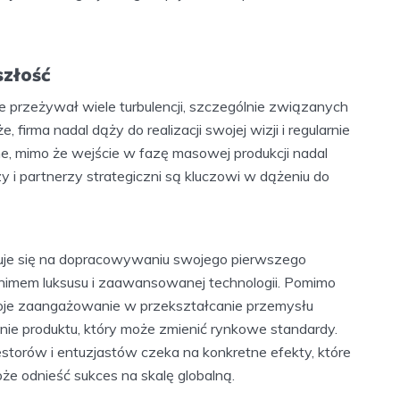
szłość
re przeżywał wiele turbulencji, szczególnie związanych
 firma nadal dąży do realizacji swojej wizji i regularnie
ne, mimo że wejście w fazę masowej produkcji nadal
i partnerzy strategiczni są kluczowi w dążeniu do
uje się na dopracowywaniu swojego pierwszego
onimem luksusu i zaawansowanej technologii. Pomimo
oje zaangażowanie w przekształcanie przemysłu
ie produktu, który może zmienić rynkowe standardy.
torów i entuzjastów czeka na konkretne efekty, które
że odnieść sukces na skalę globalną.