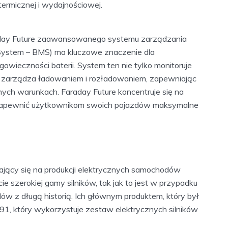
 termicznej i wydajnościowej.
day Future zaawansowanego systemu zarządzania
System – BMS) ma kluczowe znaczenie dla
owieczności baterii. System ten nie tylko monitoruje
nie zarządza ładowaniem i rozładowaniem, zapewniając
żnych warunkach. Faraday Future koncentruje się na
y zapewnić użytkownikom swoich pojazdów maksymalne
piający się na produkcji elektrycznych samochodów
e szerokiej gamy silników, tak jak to jest w przypadku
w z długą historią. Ich głównym produktem, który był
91, który wykorzystuje zestaw elektrycznych silników