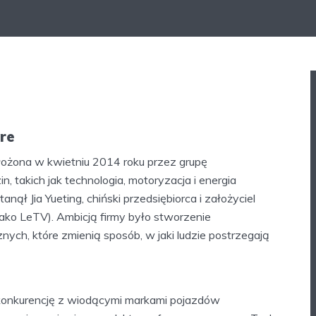
re
łożona w kwietniu 2014 roku przez grupę
n, takich jak technologia, motoryzacja i energia
anął Jia Yueting, chiński przedsiębiorca i założyciel
ako LeTV). Ambicją firmy było stworzenie
nych, które zmienią sposób, w jaki ludzie postrzegają
u konkurencję z wiodącymi markami pojazdów