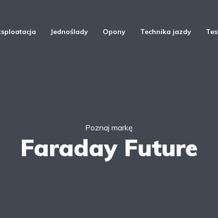
ksploatacja
Jednoślady
Opony
Technika jazdy
Tes
Poznaj markę
Faraday Future