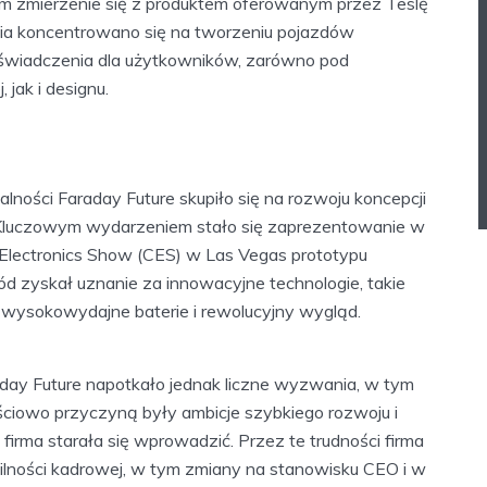
im zmierzenie się z produktem oferowanym przez Teslę
enia koncentrowano się na tworzeniu pojazdów
wiadczenia dla użytkowników, zarówno pod
jak i designu.
lności Faraday Future skupiło się na rozwoju koncepcji
 Kluczowym wydarzeniem stało się zaprezentowanie w
Electronics Show (CES) w Las Vegas prototypu
 zyskał uznanie za innowacyjne technologie, takie
 wysokowydajne baterie i rewolucyjny wygląd.
aday Future napotkało jednak liczne wyzwania, w tym
ściowo przyczyną były ambicje szybkiego rozwoju i
firma starała się wprowadzić. Przez te trudności firma
lności kadrowej, w tym zmiany na stanowisku CEO i w