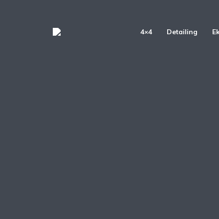
4×4
Detailing
E