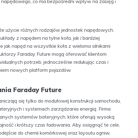
ładu napędowego, co ma bezpośredni wpływ na zasięg i
e użycie różnych rodzajów jednostek napędowych,
kłady z napędem na tylne koła, jak i bardziej
 jak napęd na wszystkie koła z wieloma silnikami
ruktorzy Faraday Future mogą oferować klientom
dualnych potrzeb, jednocześnie redukując czas i
iem nowych platform pojazdów.
lania Faraday Future
aniczają się tylko do modułowej konstrukcji samochodu,
teryjnych i systemach zarządzania energią. Firma
nych systemów bateryjnych, które oferują wysoką
ajność i krótszy czas ładowania. Aby osiągnąć te cele,
odejście do chemii komórkowej oraz layoutu ogniw,