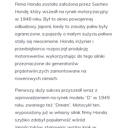
Firma Honda została założona przez Soichiro
Hondę, który wszedł na rynek motoryzacyjny
w 1948 roku. Był to okres powojennej
odbudowy Japonii, kiedy to zasoby paliw były
ograniczone, a pojazdy o małym zużyciu paliwa
stały się nieocenione. Honda, inżynier i
przedsiębiorca, rozpoczął produkcję
motorowerów, wykorzystując do tego silniki
przeznaczone do generatorów
prądotwórczych zamontowane na
rowerowych ramach.
Pierwszy duży sukces przyszedł wraz z
wprowadzeniem na rynek modelu “D” w 1949
roku, zwanego też “Dream”. Motocykl ten,
wyposażony już w własny silnik firmy Honda,
szybko zdobył popularność wśród
Japończyków, stanowiąc ważny krok w