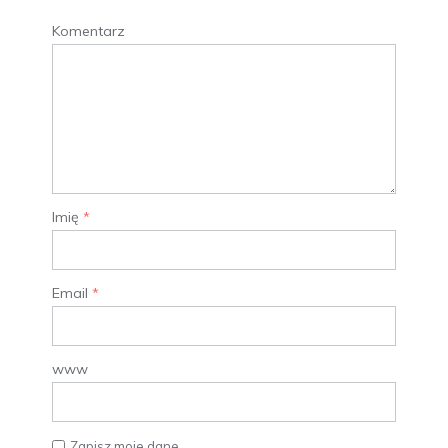
Komentarz
Imię
*
Email
*
www
Zapisz moje dane