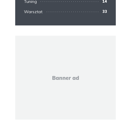
Tuning
14
Warsztat
33