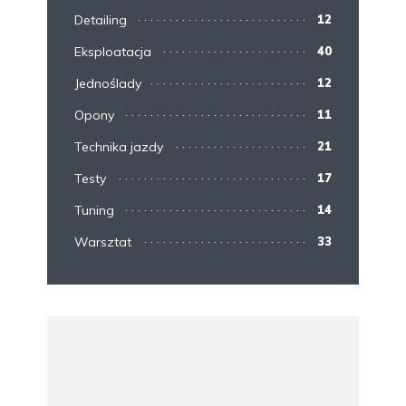
Detailing
12
Eksploatacja
40
Jednoślady
12
Opony
11
Technika jazdy
21
Testy
17
Tuning
14
Warsztat
33