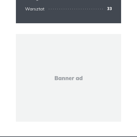
Warsztat
33