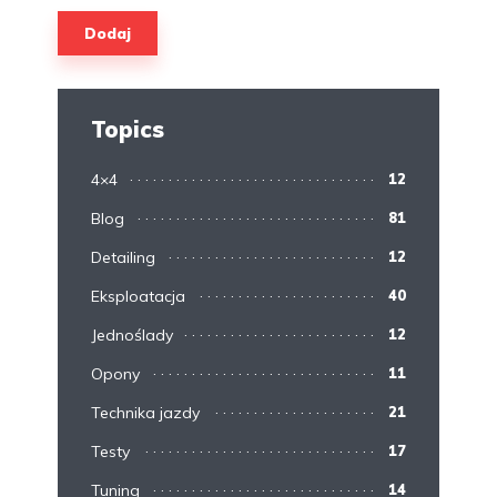
Topics
4×4
12
Blog
81
Detailing
12
Eksploatacja
40
Jednoślady
12
Opony
11
Technika jazdy
21
Testy
17
Tuning
14