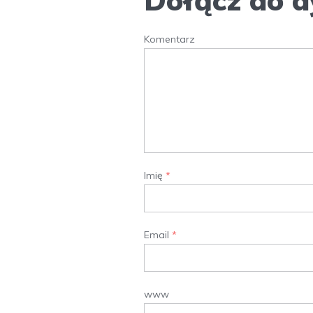
Dołącz do d
Komentarz
Imię
*
Email
*
www