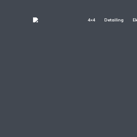
4×4
Detailing
E