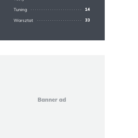
Tuning
14
Warsztat
33