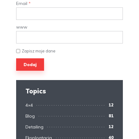
Email
*
www
Zapisz moje dane
Topics
4×4
12
Blog
81
Detailing
12
Eksploatacja
40