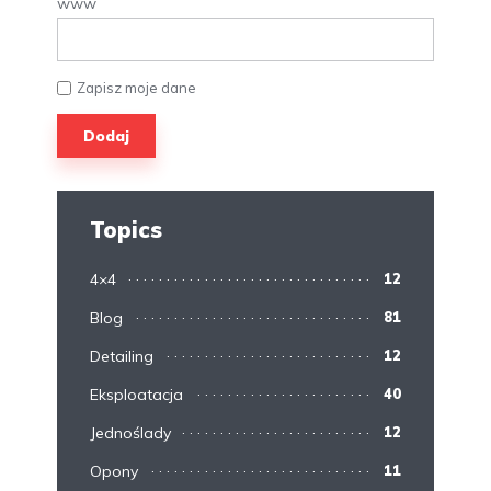
www
Zapisz moje dane
Topics
4×4
12
Blog
81
Detailing
12
Eksploatacja
40
Jednoślady
12
Opony
11