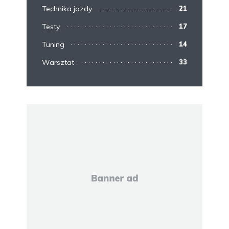
Technika jazdy
21
Testy
17
Tuning
14
Warsztat
33