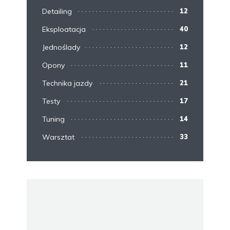
Detailing
12
Eksploatacja
40
Jednoślady
12
Opony
11
Technika jazdy
21
Testy
17
Tuning
14
Warsztat
33