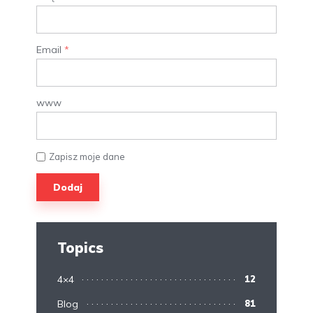
Email
*
www
Zapisz moje dane
Topics
4×4
12
Blog
81