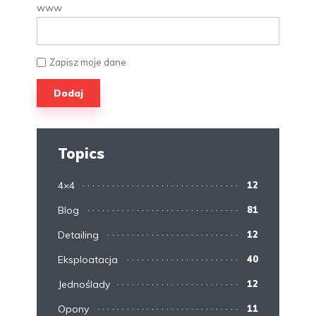
www
Zapisz moje dane
Topics
4×4
12
Blog
81
Detailing
12
Eksploatacja
40
Jednoślady
12
Opony
11