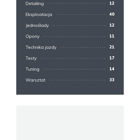
Detailing
12
Eksploatacja
40
Jednoślady
12
Opony
11
Technika jazdy
21
Testy
17
Tuning
14
Warsztat
33