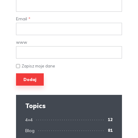
Email
*
www
Zapisz moje dane
Topics
4×4
12
Blog
81