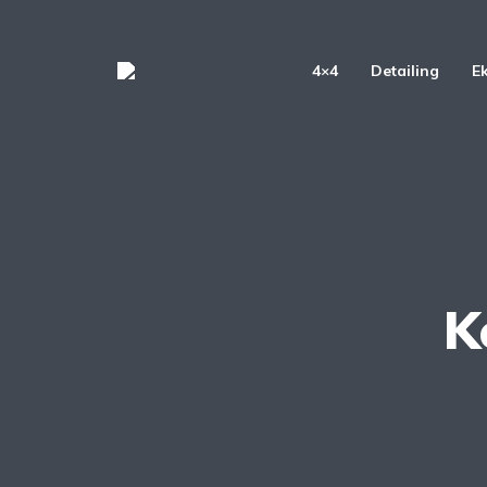
4×4
Detailing
E
K