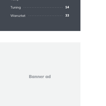
Tuning
14
Warsztat
33