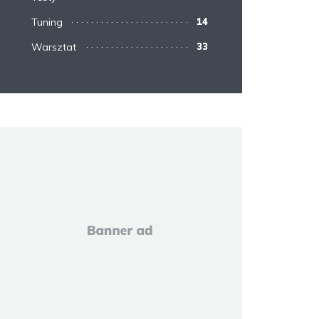
Tuning
14
Warsztat
33