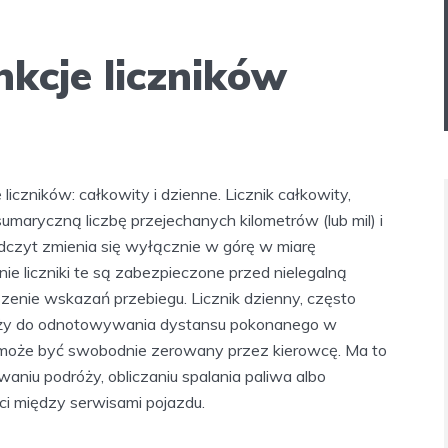
nkcje liczników
czników: całkowity i dzienne. Licznik całkowity,
umaryczną liczbę przejechanych kilometrów (lub mil) i
dczyt zmienia się wyłącznie w górę w miarę
e liczniki te są zabezpieczone przed nielegalną
szenie wskazań przebiegu. Licznik dzienny, często
służy do odnotowywania dystansu pokonanego w
i może być swobodnie zerowany przez kierowcę. Ma to
aniu podróży, obliczaniu spalania paliwa albo
ci między serwisami pojazdu.