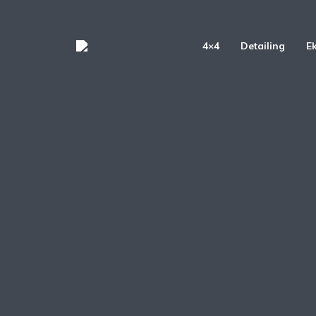
4×4
Detailing
E