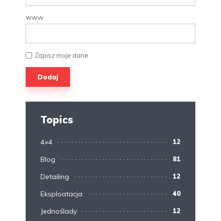
www
Zapisz moje dane
Topics
4×4
12
Blog
81
Detailing
12
Eksploatacja
40
Jednoślady
12