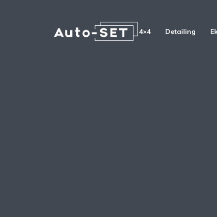
4×4
Detailing
E