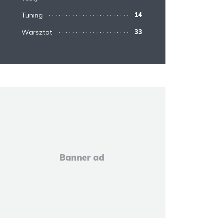
Tuning
14
Warsztat
33