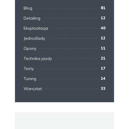
Blog
81
Detailing
12
Eksploatacja
40
Jednoślady
12
Opony
11
Technika jazdy
21
Testy
17
Tuning
14
Warsztat
33