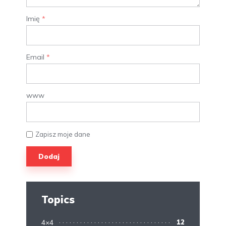
Imię
*
Email
*
www
Zapisz moje dane
Topics
4×4
12