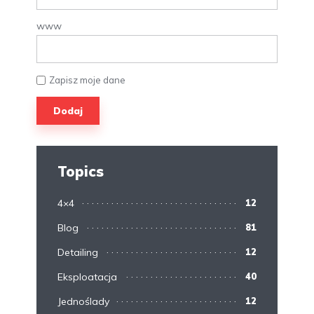
www
Zapisz moje dane
Topics
4×4
12
Blog
81
Detailing
12
Eksploatacja
40
Jednoślady
12