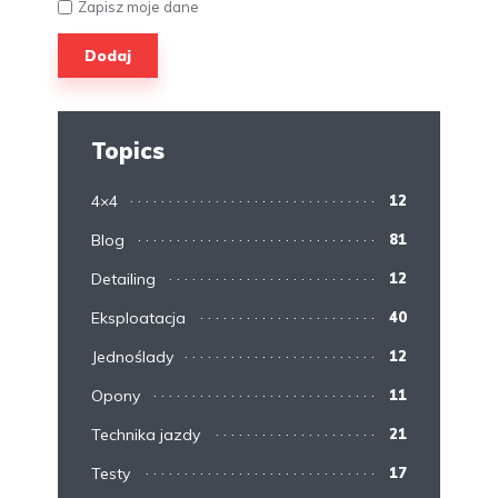
Zapisz moje dane
Topics
4×4
12
Blog
81
Detailing
12
Eksploatacja
40
Jednoślady
12
Opony
11
Technika jazdy
21
Testy
17