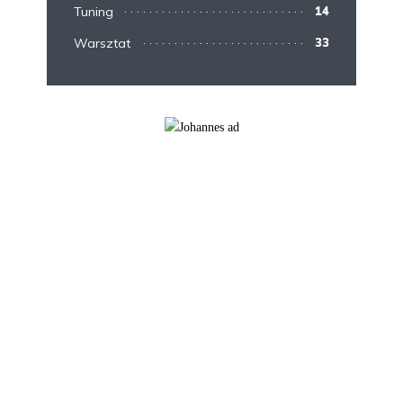
Tuning
14
Warsztat
33