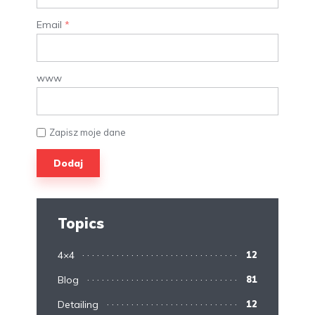
Email
*
www
Zapisz moje dane
Topics
4×4
12
Blog
81
Detailing
12