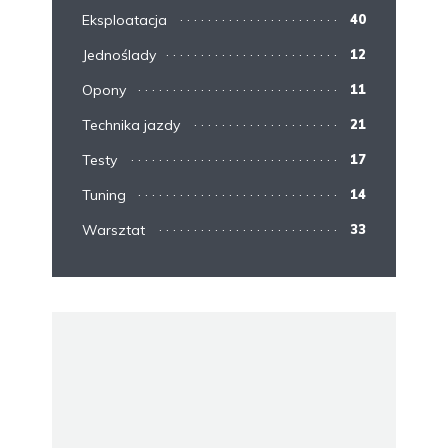
Eksploatacja
40
Jednoślady
12
Opony
11
Technika jazdy
21
Testy
17
Tuning
14
Warsztat
33