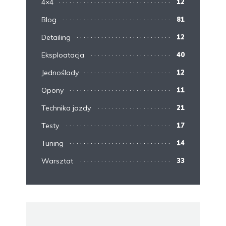
4×4
12
Blog
81
Detailing
12
Eksploatacja
40
Jednoślady
12
Opony
11
Technika jazdy
21
Testy
17
Tuning
14
Warsztat
33