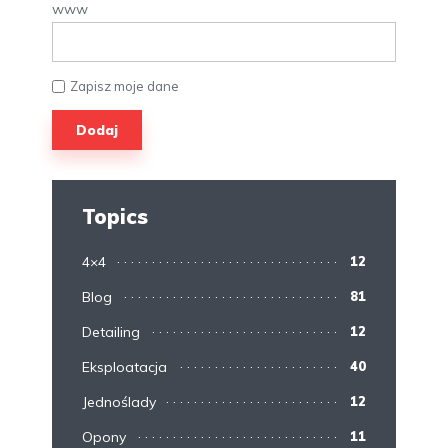
www
Zapisz moje dane
Topics
4×4
12
Blog
81
Detailing
12
Eksploatacja
40
Jednoślady
12
Opony
11