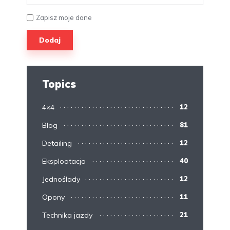
Zapisz moje dane
Topics
4×4
12
Blog
81
Detailing
12
Eksploatacja
40
Jednoślady
12
Opony
11
Technika jazdy
21