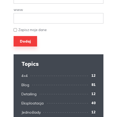
www
Zapisz moje dane
Topics
4×4
12
Blog
81
Detailing
12
Eksploatacja
40
Jednoślady
12