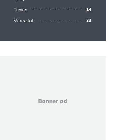
Tuning
14
Warsztat
33