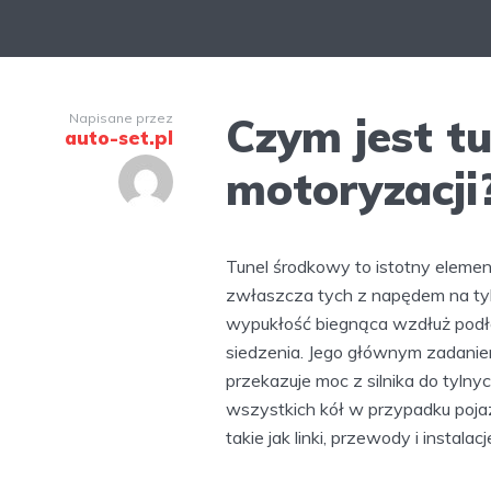
Czym jest t
Napisane przez
auto-set.pl
motoryzacji
Tunel środkowy to istotny eleme
zwłaszcza tych z napędem na tyln
wypukłość biegnąca wzdłuż podłog
siedzenia. Jego głównym zadanie
przekazuje moc z silnika do tyln
wszystkich kół w przypadku poja
takie jak linki, przewody i inst