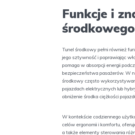
Funkcje i zn
środkowego
Tunel środkowy pełni również fu
jego sztywność i poprawiając właś
pomaga w absorpcji energii podc
bezpieczeństwa pasażerów. W n
środkowy często wykorzystywany
pojazdach elektrycznych lub hyb
obniżenie środka ciężkości pojazd
W kontekście codziennego użytko
celów ergonomii i komfortu, ofer
a także elementy sterowania róż