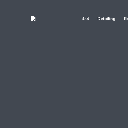
4×4
Detailing
E