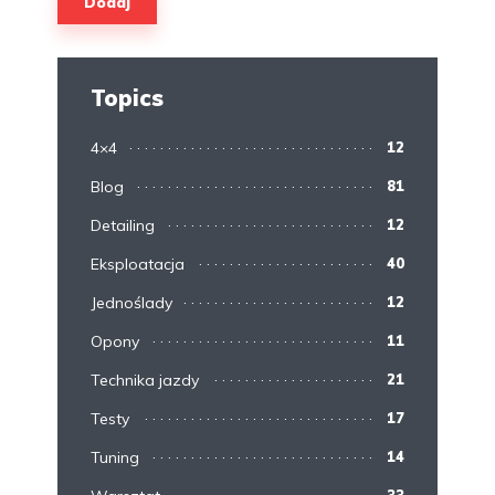
Topics
4×4
12
Blog
81
Detailing
12
Eksploatacja
40
Jednoślady
12
Opony
11
Technika jazdy
21
Testy
17
Tuning
14
33