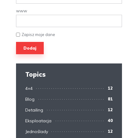
www
Zapisz moje dane
Topics
4×4
12
Blog
81
Detailing
12
Eksploatacja
40
Jednoślady
12